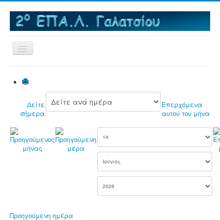
Εναλλαγή
πλοήγησης
Αρχική
Το σχολείο
Δείτε
Επερχόμενα
MNAE - Μια Νέα Αρχή στα ΕΠΑΛ
σήμερα
αυτού του μήνα
Εκπαιδευτικές Επισκέψεις
Δραστηριότητες
e-Βιβλιοθήκη
Τομείς & Ειδικότητες
e-Μαθήματα
Πανελλαδικές εξετάσεις
Προηγούμενη ημέρα