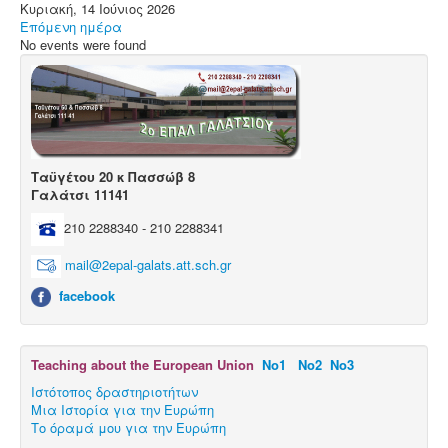
Μαθητικές Εργασίες
Κυριακή, 14 Ιούνιος 2026
Επόμενη ημέρα
Πρόγραμμα Erasmus+
No events were found
Μαθητεία.
Ταϋγέτου 20 κ Πασσώβ 8
Γαλάτσι 11141
210 2288340 - 210 2288341
mail@2epal-galats.att.sch.gr
facebook
Teaching about the European Union
Νο1
Νο2
Νο3
Ιστότοπος δραστηριοτήτων
Μια Ιστορία για την Ευρώπη
Το όραμά μου για την Ευρώπη