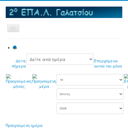
Εναλλαγή
πλοήγησης
Αρχική
Το σχολείο
Δείτε
Επερχόμενα
MNAE - Μια Νέα Αρχή στα ΕΠΑΛ
σήμερα
αυτού του μήνα
Εκπαιδευτικές Επισκέψεις
Δραστηριότητες
e-Βιβλιοθήκη
Τομείς & Ειδικότητες
e-Μαθήματα
Πανελλαδικές εξετάσεις
Προηγούμενη ημέρα