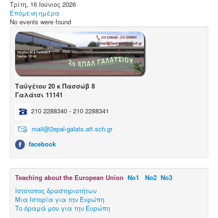
Μαθητικές Εργασίες
Τρίτη, 16 Ιούνιος 2026
Επόμενη ημέρα
Πρόγραμμα Erasmus+
No events were found
Μαθητεία.
Ταϋγέτου 20 κ Πασσώβ 8
Γαλάτσι 11141
210 2288340 - 210 2288341
mail@2epal-galats.att.sch.gr
facebook
Teaching about the European Union
Νο1
Νο2
Νο3
Ιστότοπος δραστηριοτήτων
Μια Ιστορία για την Ευρώπη
Το όραμά μου για την Ευρώπη