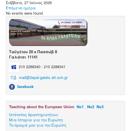
Μαθητικές Εργασίες
Σάββατο, 27 Ιούνιος 2026
Επόμενη ημέρα
Πρόγραμμα Erasmus+
No events were found
Μαθητεία.
Ταϋγέτου 20 κ Πασσώβ 8
Γαλάτσι 11141
210 2288340 - 210 2288341
mail@2epal-galats.att.sch.gr
facebook
Teaching about the European Union
Νο1
Νο2
Νο3
Ιστότοπος δραστηριοτήτων
Μια Ιστορία για την Ευρώπη
Το όραμά μου για την Ευρώπη