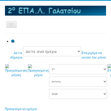
Εναλλαγή
πλοήγησης
Αρχική
Το σχολείο
Δείτε
Επερχόμενα
MNAE - Μια Νέα Αρχή στα ΕΠΑΛ
σήμερα
αυτού του μήνα
Εκπαιδευτικές Επισκέψεις
Δραστηριότητες
e-Βιβλιοθήκη
Τομείς & Ειδικότητες
e-Μαθήματα
Πανελλαδικές εξετάσεις
Προηγούμενη ημέρα