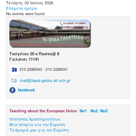
Μαθητικές Εργασίες
Τετάρτη, 03 Ιούνιος 2026
Επόμενη ημέρα
Πρόγραμμα Erasmus+
No events were found
Μαθητεία.
Ταϋγέτου 20 κ Πασσώβ 8
Γαλάτσι 11141
210 2288340 - 210 2288341
mail@2epal-galats.att.sch.gr
facebook
Teaching about the European Union
Νο1
Νο2
Νο3
Ιστότοπος δραστηριοτήτων
Μια Ιστορία για την Ευρώπη
Το όραμά μου για την Ευρώπη