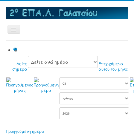
Εναλλαγή
πλοήγησης
Αρχική
Το σχολείο
Δείτε
Επερχόμενα
MNAE - Μια Νέα Αρχή στα ΕΠΑΛ
σήμερα
αυτού του μήνα
Εκπαιδευτικές Επισκέψεις
Δραστηριότητες
e-Βιβλιοθήκη
Τομείς & Ειδικότητες
e-Μαθήματα
Πανελλαδικές εξετάσεις
Προηγούμενη ημέρα