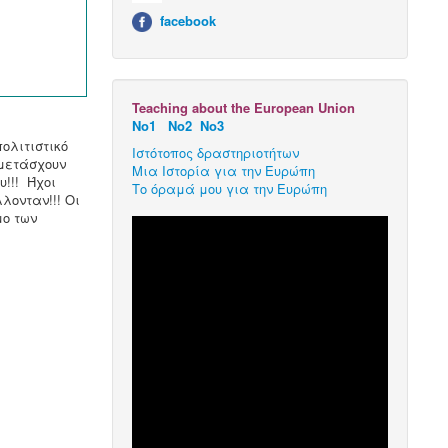
facebook
Teaching about the European Union
Νο1
Νο2
Νο3
ολιτιστικό
Ιστότοπος δραστηριοτήτων
μετάσχουν
Μια Ιστορία για την Ευρώπη
υ!!! Ήχοι
Το όραμά μου για την Ευρώπη
λονταν!!! Οι
μο των