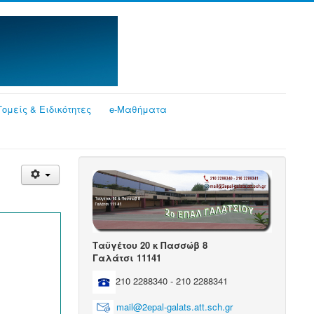
Τομείς & Ειδικότητες
e-Μαθήματα
Ταϋγέτου 20 κ Πασσώβ 8
Γαλάτσι 11141
210 2288340 - 210 2288341
mail@2epal-galats.att.sch.gr