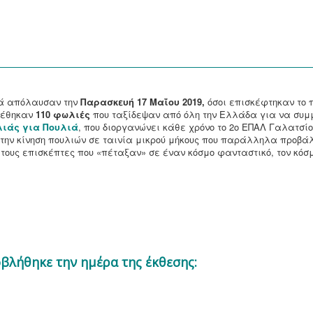
ιά απόλαυσαν την
Παρασκευή 17 Μαΐου 2019,
όσοι επισκέφτηκαν το π
κτέθηκαν
110 φωλιές
που ταξίδεψαν από όλη την Ελλάδα για να συμ
λιάς για Πουλιά
, που διοργανώνει κάθε χρόνο το 2ο ΕΠΑΛ Γαλατσίο
 την κίνηση πουλιών σε ταινία μικρού μήκους που παράλληλα προβάλ
ους επισκέπτες που «πέταξαν» σε έναν κόσμο φανταστικό, τον κόσ
οβλήθηκε την ημέρα της έκθεσης: