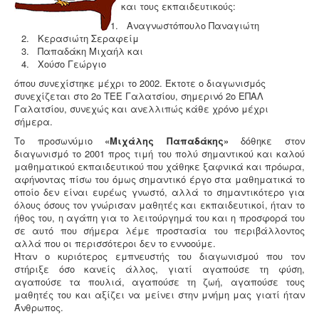
Μαθητικές Εργασίες
και τους εκπαιδευτικούς:
Αναγνωστόπουλο Παναγιώτη
Πρόγραμμα Erasmus+
Κερασιώτη Σεραφείμ
Παπαδάκη Μιχαήλ και
Μαθητεία.
Χούσο Γεώργιο
όπου συνεχίστηκε μέχρι το 2002. Έκτοτε ο διαγωνισμός
συνεχίζεται στο 2ο ΤΕΕ Γαλατσίου, σημερινό 2ο ΕΠΑΛ
Γαλατσίου, συνεχώς και ανελλιπώς κάθε χρόνο μέχρι
σήμερα.
Το προσωνύμιο
«Μιχάλης Παπαδάκης»
δόθηκε στον
διαγωνισμό το 2001 προς τιμή του πολύ σημαντικού και καλού
μαθηματικού εκπαιδευτικού που χάθηκε ξαφνικά και πρόωρα,
αφήνοντας πίσω του όμως σημαντικό έργο στα μαθηματικά το
οποίο δεν είναι ευρέως γνωστό, αλλά το σημαντικότερο για
όλους όσους τον γνώρισαν μαθητές και εκπαιδευτικοί, ήταν το
ήθος του, η αγάπη για το λειτούργημά του και η προσφορά του
σε αυτό που σήμερα λέμε προστασία του περιβάλλοντος
αλλά που οι περισσότεροι δεν το εννοούμε.
Ήταν ο κυριότερος εμπνευστής του διαγωνισμού που τον
στήριξε όσο κανείς άλλος, γιατί αγαπούσε τη φύση,
αγαπούσε τα πουλιά, αγαπούσε τη ζωή, αγαπούσε τους
μαθητές του και αξίζει να μείνει στην μνήμη μας γιατί ήταν
Άνθρωπος.