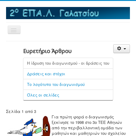
Εναλλαγή
πλοήγησης
Αρχική
Ευρετήριο Άρθρου
Το σχολείο
Η ίδρυση του διαγωνισμού - οι δράσεις του
MNAE - Μια Νέα Αρχή στα ΕΠΑΛ
Δράσεις και στόχοι
Εκπαιδευτικές Επισκέψεις
Το λογότυπο του διαγωνισμού
Δραστηριότητες
Όλες οι σελίδες
e-Βιβλιοθήκη
Τομείς & Ειδικότητες
Σελίδα 1 από 3
Για πρώτη φορά ο διαγωνισμός
e-Μαθήματα
ξεκίνησε το 1998 στο 3ο ΤΕΕ Αθηνών
Πανελλαδικές εξετάσεις
από την περιβαλλοντική ομάδα των
μαθητών και μαθητριών του σχολείου