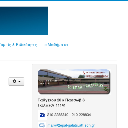
Τομείς & Ειδικότητες
e-Μαθήματα
Ταϋγέτου 20 κ Πασσώβ 8
Γαλάτσι 11141
210 2288340 - 210 2288341
mail@2epal-galats.att.sch.gr