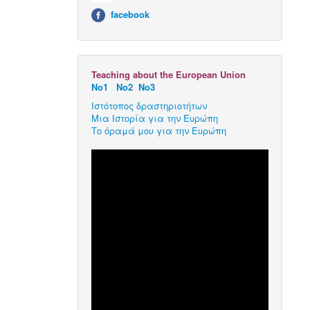
facebook
Teaching about the European Union
Νο1
Νο2
Νο3
Ιστότοπος δραστηριοτήτων
Μια Ιστορία για την Ευρώπη
Το όραμά μου για την Ευρώπη