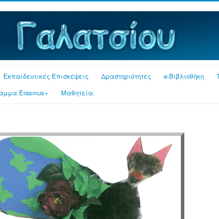
Εκπαιδευτικές Επισκέψεις
Δραστηριότητες
e-Βιβλιοθήκη
αμμα Erasmus+
Μαθητεία.