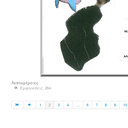
Λεπτομέρειες
Εμφανίσεις: 264
1
2
3
4
...
6
7
8
9
10