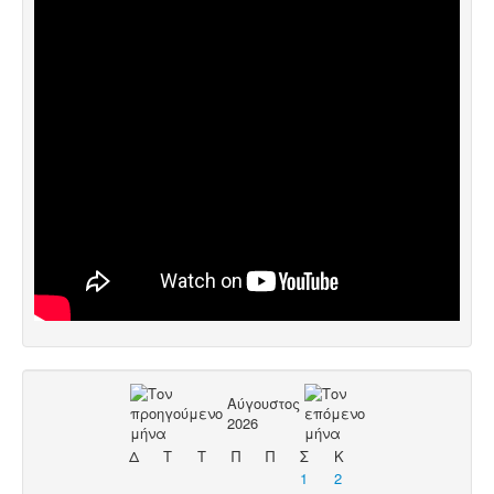
Αύγουστος
2026
Δ
Τ
Τ
Π
Π
Σ
Κ
1
2