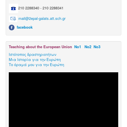
210 2288340 - 210 2288341
mail@2epal-galats.att.sch.gr
facebook
Teaching about the European Union
Νο1
Νο2
Νο3
Ιστότοπος δραστηριοτήτων
Μια Ιστορία για την Ευρώπη
Το όραμά μου για την Ευρώπη