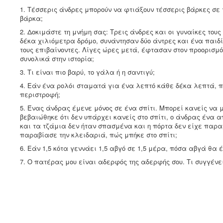
1. Τέσσερις άνδρες μπορούν να φτιάξουν τέσσερις βάρκες σε
βάρκα;
2. Δοκιμάστε τη μνήμη σας: Τρεις άνδρες και οι γυναίκες του
δέκα χιλιόμετρα δρόμο, συνάντησαν δύο άντρες και ένα παιδί
τους επιβαίνοντες. Λίγες ώρες μετά, έφτασαν στον προορισμό
συνολικά στην ιστορία;
3. Τι είναι πιο βαρύ, το γάλα ή η σαντιγύ;
4. Εάν ένα ρολόι σταματά για ένα λεπτό κάθε δέκα λεπτά, 
περιστροφή;
5. Ένας άνδρας έμενε μόνος σε ένα σπίτι. Μπορεί κανείς να 
βεβαιώθηκε ότι δεν υπάρχει κανείς στο σπίτι, ο άνδρας έν
και τα τζάμια δεν ήταν σπασμένα και η πόρτα δεν είχε παραβ
παραβίασε την κλειδαριά, πώς μπήκε στο σπίτι;
6. Εάν 1,5 κότα γεννάει 1,5 αβγό σε 1,5 μέρα, πόσα αβγά θα 
7. Ο πατέρας μου είναι αδερφός της αδερφής σου. Τι συγγένει
Απαντήσεις
1. Τέσσερις ημέρες
2. 12 άτομα
3. Η σαντιγύ, γιατί η σαντιγύ επιπλέει σε ένα ρόφημα