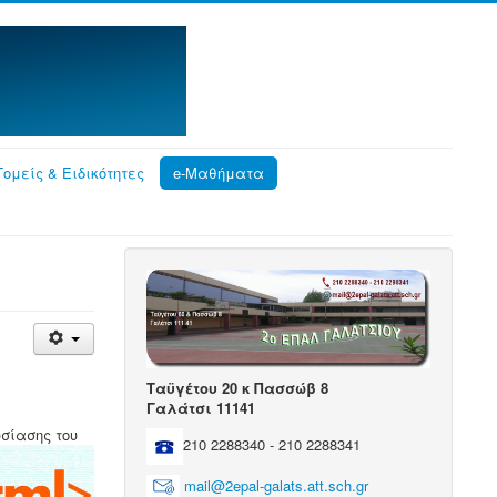
Τομείς & Ειδικότητες
e-Μαθήματα
Ταϋγέτου 20 κ Πασσώβ 8
Γαλάτσι 11141
υσίασης
του
210 2288340 - 210 2288341
mail@2epal-galats.att.sch.gr