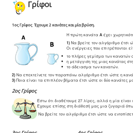
Γρίφοι
1ος Γρίφος
Έχουμε 2 κανάτες και μία βρύση.
Η πρώτη κανάτα
Α
έχει χωρητικό
1)
Να βρείτε τον αλγόριθμο έτσι 
Οι ενέργειες που επιτρέπονται εί
το πλήρες γεμίσμα των κανατών α
η μετάγγιση της μιας κανάτας στ
το άδειασμα των κανατών.
2)
Να επεκτείνετε τον παραπάνω αλγόριθμο έτσι ώστε η καν
3)
Ποια είναι τα επιπλέον βήματα έτσι ώστε οι δύο κανάτες μ
2ος Γρίφος
Έστω ότι διαθέτουμε 27 λίρες, αλλά η μία είναι
Έχουμε επίσης στη διάθεσή μας μια ζυγαριά όπω
Να βρείτε τον αλγόριθμο έτσι ώστε να εντοπίσετ
3ος Γρίφος
4ος Γρίφος