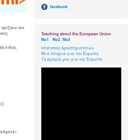
facebook
 ορίζουν τον
φους
Teaching about the European Union
Νο1
Νο2
Νο3
 σελίδας
Ιστότοπος δραστηριοτήτων
Μια Ιστορία για την Ευρώπη
Το όραμά μου για την Ευρώπη
ς)
ασχολει.