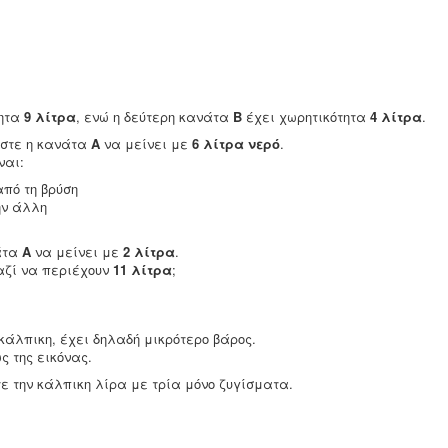
τητα
9 λίτρα
, ενώ η δεύτερη κανάτα
Β
έχει χωρητικότητα
4 λίτρα
.
ώστε η κανάτα
Α
να μείνει με
6 λίτρα νερό
.
ναι:
πό τη βρύση
ην άλλη
άτα
Α
να μείνει με
2 λίτρα
.
αζί να περιέχουν
11 λίτρα
;
 κάλπικη, έχει δηλαδή μικρότερο βάρος.
ς της εικόνας.
ε την κάλπικη λίρα με τρία μόνο ζυγίσματα.