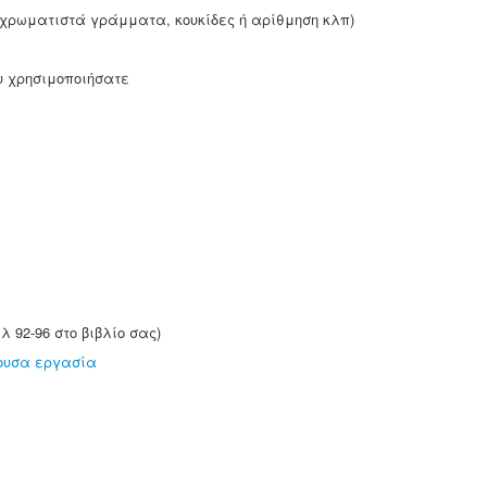
(χρωματιστά γράμματα, κουκίδες ή αρίθμηση κλπ)
ου χρησιμοποιήσατε
υν στο site.
l.com
λ 92-96 στο βιβλίο σας)
ρουσα εργασία