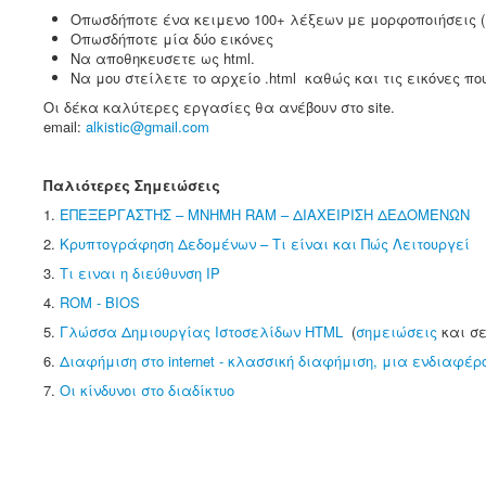
Οπωσδήποτε ένα κειμενο 100+ λέξεων με μoρφοποιήσεις 
Οπωσδήποτε μία δύο εικόνες
Να αποθηκευσετε ως html.
Nα μου στείλετε το αρχείο .html καθώς και τις εικόνες π
Οι δέκα καλύτερες εργασίες θα ανέβο
email:
alkistic@gmai
Παλιότερες Σημειώσεις
1.
ΕΠΕΞΕΡΓΑΣΤΗΣ – MNHMH RAM – ΔΙΑΧΕΙΡΙΣΗ ΔΕΔΟΜΕΝΩΝ
2.
Κρυπτογράφηση Δεδομένων – Τι είναι και Πώς Λειτουργεί
3.
Τι ειναι η διεύθυνση ΙΡ
4.
ROM - BIOS
5.
Γλώσσα Δημιουργίας Ιστοσελίδων HTML
(
σημειώσεις
και σε
6.
Διαφήμιση στο internet - κλασσική διαφήμιση, μια ενδιαφέ
7.
Οι κίνδυνοι στο διαδίκτυο