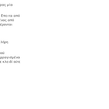
δρας μία
. Έπειτα από
 ένας από
φέρονται
πλήρη
φού
 σφραγισμένα
ε κλειδί ούτε