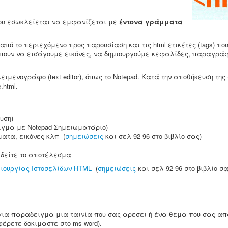
ου εσωκλείεται να εμφανίζεται με
έντονα γράμματα
πό το περιεχόμενο προς παρουσίαση και τις html ετικέτες (tags) που
ρέπουν να εισάγουμε εικόνες, να δημιουργούμε κεφαλίδες, παραγρά
μενογράφο (text editor), όπως το Notepad. Κατά την αποθήκευση της
.html.
υση)
oιγμα με Notepad-Σημειωματάριο)
ματα, εικόνες κλπ (
σημειώσεις
και σελ 92-96 στο βιβλίο σας)
α δείτε το αποτέλεσμα
ιουργίας Ιστοσελίδων HTML
(
σημειώσεις
και σελ 92-96 στο βιβλίο σα
 για παραδειγμα μια ταινία που σας αρεσει ή ένα θεμα που σας απ
έρετε δοκιμαστε στο ms word).