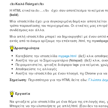
<b>Καλό Πάσχα!</b>
Η HTML ετικέτα<b>…</b> έχει σαν αποτέλεσμα το κείμενο π
(bold
).
Μία ιστοσελίδα έχει μια συγκεκριμένη δομή και αποτελείται α
τρόπο παρουσίασης του περιεχομένου. Οι ετικέτες μας επιτ
συνδέσμους και άλλα.
Μια απλή ιστοσελίδα μπορεί να δημιουργηθεί με έναν απλό κει
εκτός από το όνομα ορίζουμε την επέκταση .html, πχ mywebpage
Δραστηριότητα
Κατεβάστε την ιστοσελίδα
mypage.html
(δεξί κλικ αποθηκε
Ανοίξτε την με το Σημειωματάριο (Notepad) (δεξί κλικ, αν
Πειραματιστείτε, φτιαξτε διάφορα tags για κείμενο, χρώ
Αποθηκεύστε τις αλλαγές
Ανοίξτε την ιστοσελίδα με έναν πλοηγό, πχ Chrome για ν
Σημείωση:
Περισσότερα για την HTML δείτε εδω:
Γλώσσα Δημ
Εργασία
Να φτιαξετε μία ιστοσελίδα με ένα θέμα της επιλογής σας,
Μπορείτε να την υλοποιήσετε με απλή html. (Εαν δεν τα καταφ