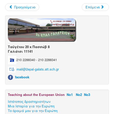
Μαθητικές Εργασίες
Προηγούμενο
Επόμενο
Πρόγραμμα Erasmus+
Μαθητεία.
Ταϋγέτου 20 κ Πασσώβ 8
Γαλάτσι 11141
210 2288340 - 210 2288341
mail@2epal-galats.att.sch.gr
facebook
Teaching about the European Union
Νο1
Νο2
Νο3
Ιστότοπος δραστηριοτήτων
Μια Ιστορία για την Ευρώπη
Το όραμά μου για την Ευρώπη